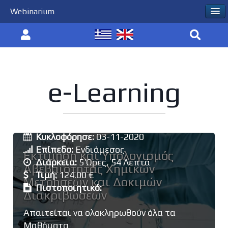
Webinarium
e-Learning
Εκπαιδευτής:
Μάριος Κωστάκης
Κυκλοφόρησε:
03-11-2020
Επίπεδο:
Ενδιάμεσος
Εκτίμηση και Υπολογισμός
Διάρκεια:
5 Ώρες, 54 Λεπτά
Αβεβαιότητας Χημικών
Τιμή:
124.00 €
Μετρήσεων και Δοκιμών
Πιστοποιητικό:
Διακριβώσεων
Απαιτείται να ολοκληρωθούν όλα τα
Μαθήματα