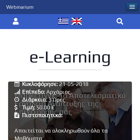
Webinarium
e-Learning
Εκπαιδευτής:
Τσακμάκης Χρήστος
Κυκλοφόρησε:
21-05-2018
Επίπεδο:
Αρχάριος
Μάρκετινγκ: Το Αποτελεσματικό
Διάρκεια:
3 Ώρες
Εργαλείο Ανάπτυξης της
Τιμή:
50.00 €
Επιχείρησής σας
Πιστοποιητικό:
Απαιτείται να ολοκληρωθούν όλα τα
Μαθήματα