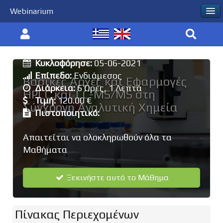
Webinarium
Εκπαιδευτής:
Μάριος Κωστάκης
Κυκλοφόρησε:
05-06-2021
Επίπεδο:
Ενδιάμεσος
Βασικές Αρχές και Εφαρμογές
Διάρκεια:
6 Ώρες, 1 Λεπτά
HPLC και LC-MS/MS στη
Τιμή:
120.00 €
Σύγχρονη Αναλυτική Χημεία
Πιστοποιητικό:
Απαιτείται να ολοκληρωθούν όλα τα
Μαθήματα
Ξεκινήστε αυτό το Μάθημα
Πίνακας Περιεχομένων