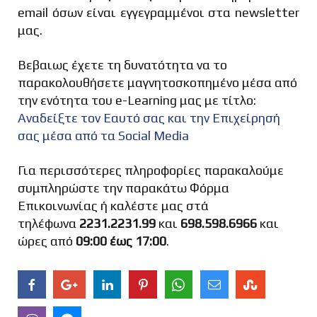
email όσων είναι εγγεγραμμένοι στα newsletter
Όνομα
*
μας.
Βεβαιως έχετε τη δυνατότητα να το
παρακολουθήσετε μαγνητοσκοπημένο μέσα από
την ενότητα του e-Learning μας με τίτλο:
Τηλέφωνο
*
Αναδείξτε τον Eαυτό σας και την Eπιχείρησή
σας μέσα από τα Social Media
+30
Για περισσότερες πληροφορίες παρακαλούμε
συμπληρώστε την παρακάτω Φόρμα
Επώνυμο
*
Επικοινωνίας ή καλέστε μας στά
τηλέφωνα
2231.2231.99
και
698.598.6966
και
ώρες από
09:00 έως 17:00
.
Email *