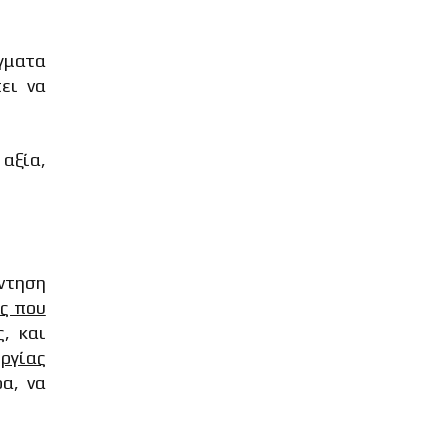
γματα
ει να
 αξία,
άντηση
ες που
, και
ργίας
ρα, να