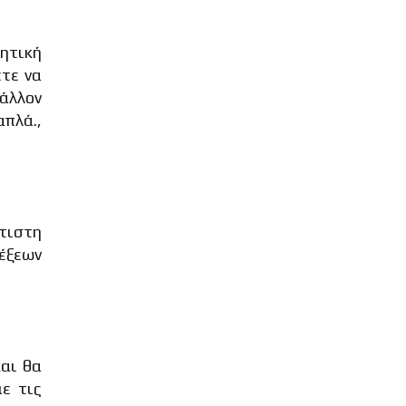
θητική
ετε να
βάλλον
πλά.,
λτιστη
λέξεων
και θα
ε τις