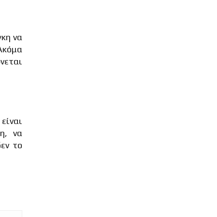
γκη να
 Ακόμα
νεται
είναι
η, να
εν το