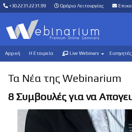
+30.2231.2231.99
Ωράριο Λειτουργίας
Επικο
Αρχική
Η Εταιρεία
Live Webinars
Εισηγητές
Τα Νέα της Webinarium
8 Συμβουλές για να Απογει