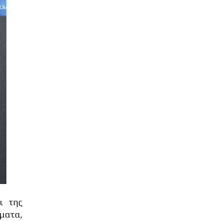
ι της
ήματα,