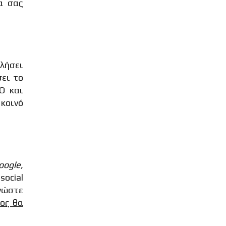
α σας
ελήσει
σει το
O και
 κοινό
oogle,
social
ινώστε
μος θα