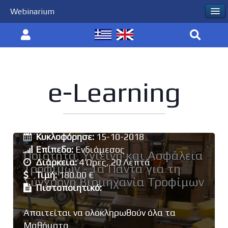
Webinarium
e-Learning
Εκπαιδευτής:
Χαράλαμπος Προεστός
Κυκλοφόρησε:
15-10-2018
Επίπεδο:
Ενδιάμεσος
Ποιότητα, Υγιεινή και Ασφάλεια
Διάρκεια:
4 Ώρες, 20 Λεπτά
Τροφίμων - Τα Πάντα για τη
Τιμή:
180.00 €
Σύγχρονη Βιομηχανία Τροφίμων
Πιστοποιητικό:
Απαιτείται να ολοκληρωθούν όλα τα
Μαθήματα