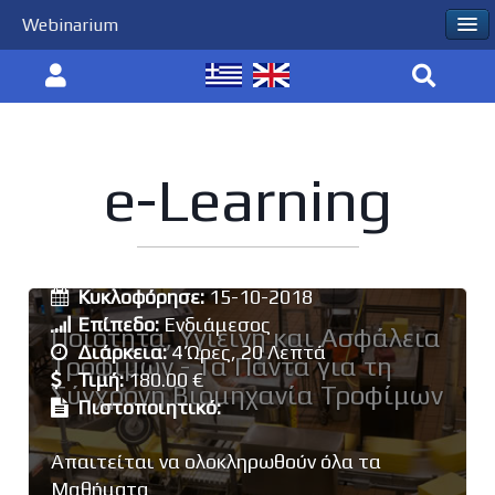
Webinarium
e-Learning
Εκπαιδευτής:
Χαράλαμπος Προεστός
Κυκλοφόρησε:
15-10-2018
Επίπεδο:
Ενδιάμεσος
Ποιότητα, Υγιεινή και Ασφάλεια
Διάρκεια:
4 Ώρες, 20 Λεπτά
Τροφίμων - Τα Πάντα για τη
Τιμή:
180.00 €
Σύγχρονη Βιομηχανία Τροφίμων
Πιστοποιητικό:
Απαιτείται να ολοκληρωθούν όλα τα
Μαθήματα