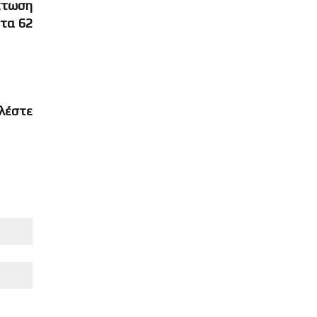
πτωση
στα 62
λέστε