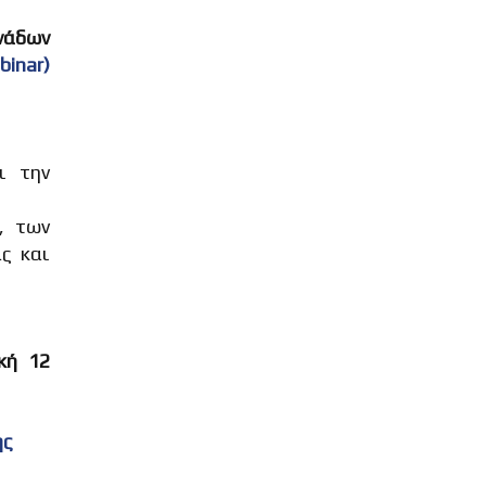
νάδων
inar)
ι την
, των
ς και
κή 12
ης