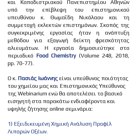
και Καποδιστριακού Πανεπιστημίου Αθηνών
υπό την επίβλεψη του επιστημονικού
υπευθύνου κ. Θωμαΐδη Νικόλαου και τη
συμμετοχή εκλεκτών επιστημόνων. Σκοπός της
συγκεκριμένης εργασίας ήταν η ανάπτυξη
μεθόδου για εξαγωγή δείκτη φρεσκότητας
αλιευμάτων. Η εργασία δημοσιεύτηκε στο
περιοδικό
Food Chemistry
(Volume 248, 2018,
pp. 70-77).
Ο κ.
Πασιάς Ιωάννης
είναι υπεύθυνος ποιότητας
του χημείου μας και Επιστημονικός Υπεύθυνος
Όνομα
*
της Webinarium ενώ θα αποτελέσει το βασικό
εισηγητή στα παρακάτω ενδιαφέροντα και
υψηλής ζήτησης online σεμινάρια:
1) Εξειδικευμένη Χημική Ανάλυση Προφίλ
Τηλέφωνο
*
Λιπαρών Οξέων.