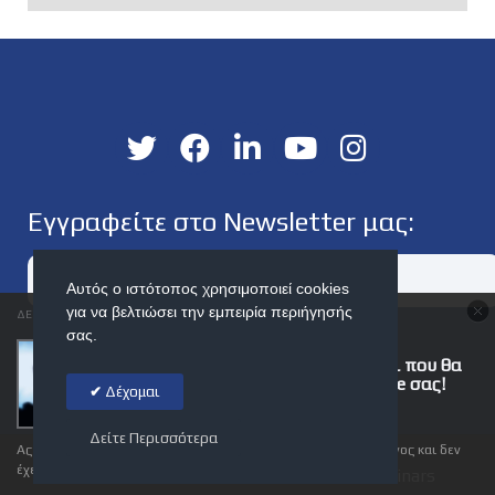
Εγγραφείτε στο Newsletter μας:
Αυτός ο ιστότοπος χρησιμοποιεί cookies
για να βελτιώσει την εμπειρία περιήγησής
ΔΕΊΤΕ ΑΚΌΜΗ:
σας.
Website Videos: 6
ΕΓΓΡΑΦΉ
Αποτελεσματικοί Λόγοι που θα
φέρουν Πελάτες στο Site σας!
Δέχομαι
Δείτε Περισσότερα
Ας το παραδεχτούμε, στην εποχή μας ο κόσμος είναι ανυπόμονος και δεν
έχει χρόνο για χάσιμο, είτε αυτό αφορά τη
© 2026 Webinarium | Premium Online Seminars