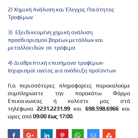
+30
2) Χημική Ανάλυση και Έλεγχος Ποιότητας
Τροφίμων
3) Εξειδικευμένη χημική ανάλυση
Επώνυμο
*
προσδιορισμού βαρέων μετάλλων και
μεταλλοειδών σε τρόφιμα
4) Διαθρεπτική επισήμανσ τροφίμων-
Ισχυρισμοί υγείας για ανάδειξη προϊόντων
Email *
Για περισσότερες πληροφορίες παρακαλούμε
συμπληρώστε την παρακάτω Φόρμα
Επικοινωνίας ή καλέστε μας στά
τηλέφωνα
2231.2231.99
και
698.598.6966
και
ώρες από
09:00 έως 17:00
.
Μήνυμα
*