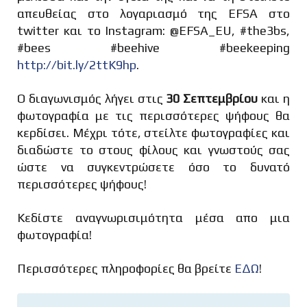
απευθείας στο λογαριασμό της EFSA στο
twitter και το Instagram: @EFSA_EU, #the3bs,
#bees #beehive #beekeeping
http://bit.ly/2ttK9hp
.
Ο διαγωνισμός λήγει στις
30 Σεπτεμβρίου
και η
φωτογραφία με τις περισσότερες ψήφους θα
κερδίσει. Μέχρι τότε, στείλτε φωτογραφίες και
Όνομα
*
διαδώστε το στους φίλους και γνωστούς σας
ώστε να συγκεντρώσετε όσο το δυνατό
περισσότερες ψήφους!
Κεδίστε αναγνωρισιμότητα μέσα απο μια
Τηλέφωνο
*
φωτογραφία!
+30
Περισσότερες πληροφορίες θα βρείτε
ΕΔΩ
!