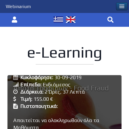
Webinarium
e-Learning
Εκπαιδευτής:
Πασιάς Ιωάννης
Κυκλοφόρησε:
30-09-2019
Επίπεδο:
Ενδιάμεσος
Απάτη Τροφίμων - Food Fraud
Διάρκεια:
2 Ώρες, 37 Λεπτά
Τιμή:
155.00 €
Πιστοποιητικό:
Απαιτείται να ολοκληρωθούν όλα τα
Μαθήματα