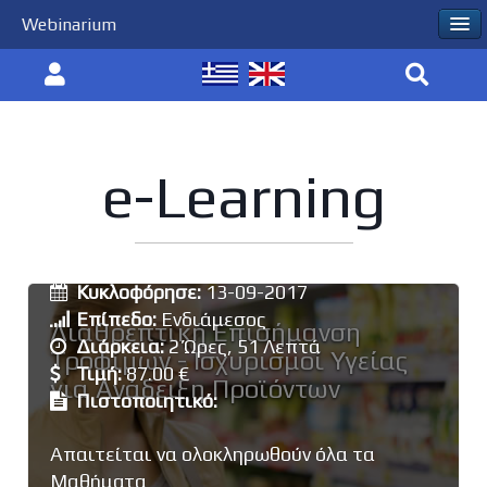
Webinarium
e-Learning
Εκπαιδευτής:
Πασιάς Ιωάννης
Κυκλοφόρησε:
13-09-2017
Επίπεδο:
Ενδιάμεσος
Διαθρεπτική Επισήμανση
Διάρκεια:
2 Ώρες, 51 Λεπτά
Τροφίμων - Ισχυρισμοί Υγείας
Τιμή:
87.00 €
για Ανάδειξη Προϊόντων
Πιστοποιητικό:
Απαιτείται να ολοκληρωθούν όλα τα
Μαθήματα