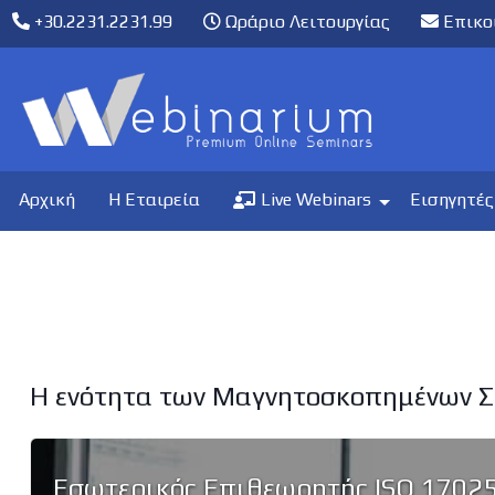
+30.2231.2231.99
Ωράριο Λειτουργίας
Επικο
Αρχική
Η Εταιρεία
Live Webinars
Εισηγητές
Η ενότητα των Μαγνητοσκοπημένων Σ
Εσωτερικός Επιθεωρητής ISO 1702