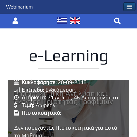
Webinarium
e-Learning
Εκπαιδευτής:
Πασιάς Ιωάννης
Κυκλοφόρησε:
20-09-2018
Επίπεδο:
Ενδιάμεσος
Promo: Χημική Ανάλυση και
Διάρκεια:
21 Λεπτά, 46 Δευτερόλεπτα
Έλεγχος Ποιότητας Τροφίμων
Τιμή:
Δωρεάν
Πιστοποιητικό:
Δεν παρέχονται Πιστοποιητικά για αυτό
το Μάθημα