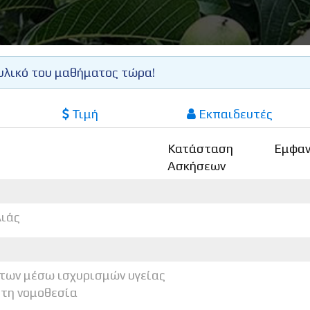
υλικό του μαθήματος τώρα!
Τιμή
Εκπαιδευτές
Κατάσταση
Εμφαν
Ασκήσεων
λιάς
ντων μέσω ισχυρισμών υγείας
 τη νομοθεσία