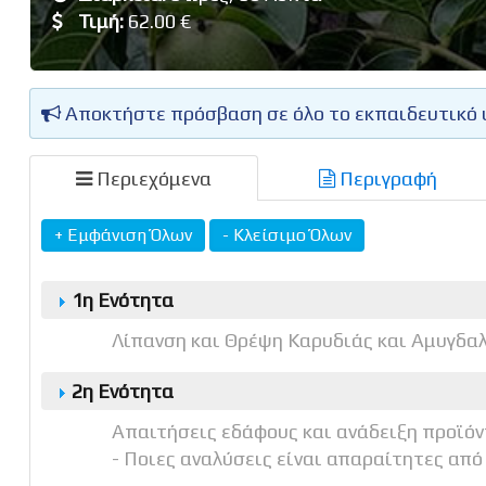
Τιμή:
62.00 €
Αποκτήστε πρόσβαση σε όλο το εκπαιδευτικό 
Περιεχόμενα
Περιγραφή
1η Ενότητα
Λίπανση και Θρέψη Καρυδιάς και Αμυγδα
2η Ενότητα
Απαιτήσεις εδάφους και ανάδειξη προϊό
- Ποιες αναλύσεις είναι απαραίτητες από