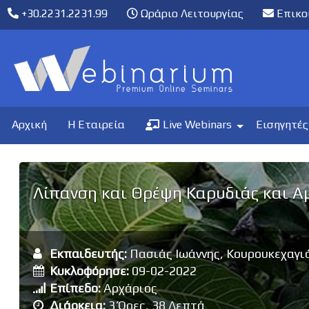
+30.2231.2231.99
Ωράριο Λειτουργίας
Επικο
Αρχική
Η Εταιρεία
Live Webinars
Εισηγητές
Λίπανση και Θρέψη Καρυδιάς και Α
Εκπαιδευτής:
Πασιάς Ιωάννης, Κουρουκεχαγι
Κυκλοφόρησε:
09-02-2022
Επίπεδο:
Αρχάριος
Διάρκεια:
3 Ώρες, 38 Λεπτά