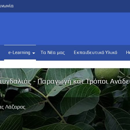
ινωνία
e-Learning
Τα Νέα μας
Εκπαιδευτικό Υλικό
H
μυγδαλιάς - Παραγωγή και Τρόποι Ανάδε
άς Λάζαρος