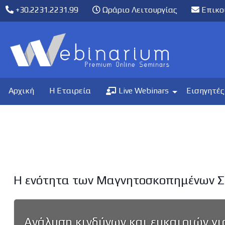
+30.2231.2231.99
Ωράριο Λειτουργίας
Επικο
Αρχική
Η Εταιρεία
Live Webinars
Εισηγητές
Η ενότητα των Μαγνητοσκοπημένων Σ
Ανάλυση κινδύνων και ευκαιριών γ