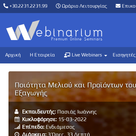
+30.2231.2231.99
Ωράριο Λειτουργίας
Επικο
Αρχική
Η Εταιρεία
Live Webinars
Εισηγητές
Ποιότητα Μελιού και Προϊόντων του
Εξαγωγής
Εκπαιδευτής:
Πασιάς Ιωάννης
Κυκλοφόρησε:
15-03-2022
Επίπεδο:
Ενδιάμεσος
Διάρκεια:
3 Ώρες, 33 Λεπτά